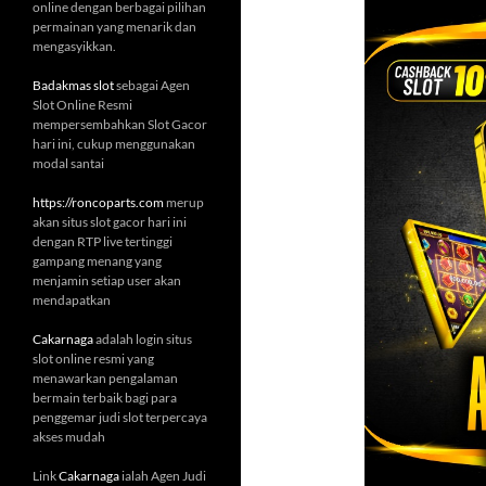
online dengan berbagai pilihan
permainan yang menarik dan
mengasyikkan.
Badakmas slot
sebagai Agen
Slot Online Resmi
mempersembahkan Slot Gacor
hari ini, cukup menggunakan
modal santai
https://roncoparts.com
merup
akan situs slot gacor hari ini
dengan RTP live tertinggi
gampang menang yang
menjamin setiap user akan
mendapatkan
Cakarnaga
adalah login situs
slot online resmi yang
menawarkan pengalaman
bermain terbaik bagi para
penggemar judi slot terpercaya
akses mudah
Link
Cakarnaga
ialah Agen Judi