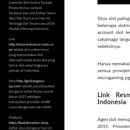
Game Bo Slot Online Terbaik
Promo Bonus Jackpot
Terbesar dan Link Daftar Nama
Situs slot palin
Situs Rtp Slot Gacor Hari Ini
Tertinggi dan Terpercaya 2024
beberapa slotm
Mudah Menang Indonesia.
account slot le
cakarnaga lang
Link
http://moorenkosicecream.co
sebetulnya.
m/
adalah slot online resmi
yang menyediakan link
alternatif untuk akses slot yang
Hanya memakai 1
lancar dan aman bagi para
semua provider 
pemain di Indonesia
microgaming, pgs
Situs
http://gerbangasia-
up.com/
adalah penyedia situs
slot
gacor
online
terpercaya di
Link Res
tahun 2025 sekaligus
Indonesia
merupakan provider slot88
resmi dengan winrate 100%!
Platform
Agen slot merupa
https://badakmasfun.shop
2015. Provider
daftar situs slot gacor hari ini