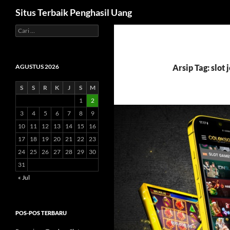
Cari
Situs Terbaik Penghasil Uang
C
Langsung
a
ke
r
isi
i
u
AGUSTUS 2026
Arsip Tag: slot
n
t
S
S
R
K
J
S
M
u
1
2
k
:
3
4
5
6
7
8
9
10
11
12
13
14
15
16
17
18
19
20
21
22
23
24
25
26
27
28
29
30
31
« Jul
POS-POS TERBARU