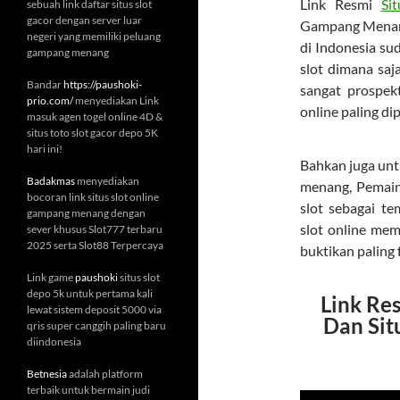
Link Resmi
Si
sebuah link daftar situs slot
gacor dengan server luar
Gampang Menang 
negeri yang memiliki peluang
di Indonesia su
gampang menang
slot dimana sa
Bandar
https://paushoki-
sangat prospek
prio.com/
menyediakan Link
online paling di
masuk agen togel online 4D &
situs toto slot gacor depo 5K
hari ini!
Bahkan juga unt
Badakmas
menyediakan
menang, Pemain 
bocoran link situs slot online
slot sebagai t
gampang menang dengan
slot online mem
sever khusus Slot777 terbaru
2025 serta Slot88 Terpercaya
buktikan paling f
Link game
paushoki
situs slot
depo 5k untuk pertama kali
Link Res
lewat sistem deposit 5000 via
Dan Sit
qris super canggih paling baru
diindonesia
Betnesia
adalah platform
terbaik untuk bermain judi