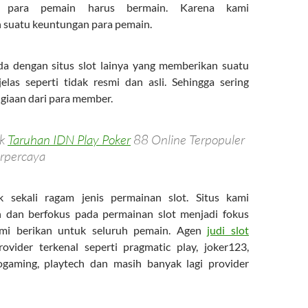
 para pemain harus bermain. Karena kami
suatu keuntungan para pemain.
a dengan situs slot lainya yang memberikan suatu
jelas seperti tidak resmi dan asli. Sehingga sering
giaan dari para member.
nk
Taruhan IDN Play Poker
88 Online Terpopuler
erpercaya
k sekali ragam jenis permainan slot. Situs kami
dan berfokus pada permainan slot menjadi fokus
mi berikan untuk seluruh pemain. Agen
judi slot
ovider terkenal seperti pragmatic play, joker123,
ogaming, playtech dan masih banyak lagi provider