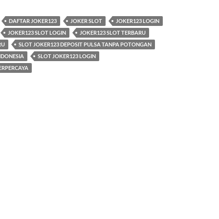
DAFTAR JOKER123
JOKER SLOT
JOKER123 LOGIN
JOKER123 SLOT LOGIN
JOKER123 SLOT TERBARU
RU
SLOT JOKER123 DEPOSIT PULSA TANPA POTONGAN
NDONESIA
SLOT JOKER123 LOGIN
TERPERCAYA