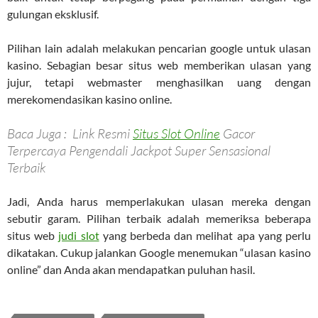
gulungan eksklusif.
Pilihan lain adalah melakukan pencarian google untuk ulasan
kasino. Sebagian besar situs web memberikan ulasan yang
jujur, tetapi webmaster menghasilkan uang dengan
merekomendasikan kasino online.
Baca Juga : Link Resmi
Situs Slot Online
Gacor
Terpercaya Pengendali Jackpot Super Sensasional
Terbaik
Jadi, Anda harus memperlakukan ulasan mereka dengan
sebutir garam. Pilihan terbaik adalah memeriksa beberapa
situs web
judi slot
yang berbeda dan melihat apa yang perlu
dikatakan. Cukup jalankan Google menemukan “ulasan kasino
online” dan Anda akan mendapatkan puluhan hasil.