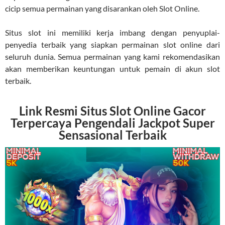
cicip semua permainan yang disarankan oleh Slot Online.
Situs slot ini memiliki kerja imbang dengan penyuplai-
penyedia terbaik yang siapkan permainan slot online dari
seluruh dunia. Semua permainan yang kami rekomendasikan
akan memberikan keuntungan untuk pemain di akun slot
terbaik.
Link Resmi Situs Slot Online Gacor
Terpercaya Pengendali Jackpot Super
Sensasional Terbaik