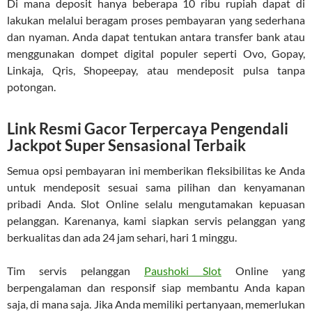
Di mana deposit hanya beberapa 10 ribu rupiah dapat di
lakukan melalui beragam proses pembayaran yang sederhana
dan nyaman. Anda dapat tentukan antara transfer bank atau
menggunakan dompet digital populer seperti Ovo, Gopay,
Linkaja, Qris, Shopeepay, atau mendeposit pulsa tanpa
potongan.
Link Resmi Gacor Terpercaya Pengendali
Jackpot Super Sensasional Terbaik
Semua opsi pembayaran ini memberikan fleksibilitas ke Anda
untuk mendeposit sesuai sama pilihan dan kenyamanan
pribadi Anda. Slot Online selalu mengutamakan kepuasan
pelanggan. Karenanya, kami siapkan servis pelanggan yang
berkualitas dan ada 24 jam sehari, hari 1 minggu.
Tim servis pelanggan
Paushoki Slot
Online yang
berpengalaman dan responsif siap membantu Anda kapan
saja, di mana saja. Jika Anda memiliki pertanyaan, memerlukan