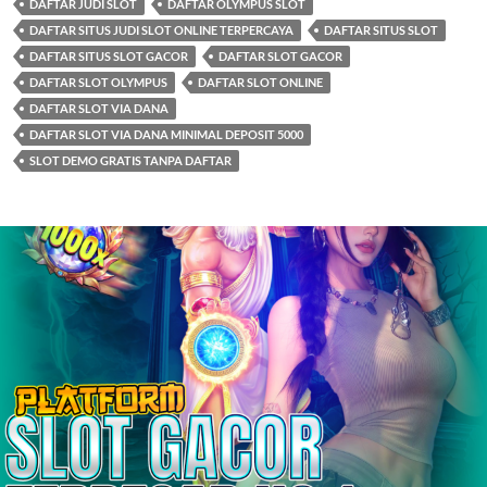
DAFTAR JUDI SLOT
DAFTAR OLYMPUS SLOT
DAFTAR SITUS JUDI SLOT ONLINE TERPERCAYA
DAFTAR SITUS SLOT
DAFTAR SITUS SLOT GACOR
DAFTAR SLOT GACOR
DAFTAR SLOT OLYMPUS
DAFTAR SLOT ONLINE
DAFTAR SLOT VIA DANA
DAFTAR SLOT VIA DANA MINIMAL DEPOSIT 5000
SLOT DEMO GRATIS TANPA DAFTAR