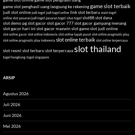
game slot terbaik
game slot penghasil uang langsung ke rekening
judi slot online
link slot terbaru
judi togel
judi togel online
main togel
slot88
slot dana
online slot
pasaran judi togel
pasaran togel
situs togel
slot demo pg
slot gacor
slot gacor 777
slot gacor gampang menang
slot gacor hari ini
slot gacor maxwin
slot game
slot judi online
slot online gacor
slot online indonesia
slot online lapak pusat
slot online pragmatic play
slot online terbaik
slot online pragmatic play indonesia
slot online terpercaya
slot thailand
slot resmi
slot terbaru
slot terpercaya
togel hongkong
togel singapore
ARSIP
Agustus 2026
Juli 2026
Juni 2026
Mei 2026