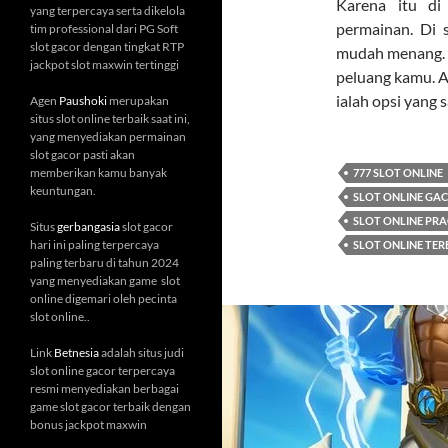
Karena itu di
yang terpercaya serta dikelola
permainan. Di 
tim professional dari PG Soft
slot gacor dengan tingkat RTP
mudah menang. S
jackpot slot maxwin tertinggi
peluang kamu. A
ialah opsi yang 
Agen
Paushoki
merupakan
situs slot online terbaik saat ini,
yang menyediakan permainan
slot gacor pasti akan
memberikan kamu banyak
777 SLOT ONLINE
keuntungan.
SLOT ONLINE GA
SLOT ONLINE PR
Situs
gerbangasia
slot gacor
hari ini paling terpercaya
SLOT ONLINE TER
paling terbaru di tahun 2024
yang menyediakan game slot
online digemari oleh pecinta
slot online..
Link
Betnesia
adalah situs judi
slot online gacor terpercaya
resmi menyediakan berbagai
game slot gacor terbaik dengan
bonus jackpot maxwin