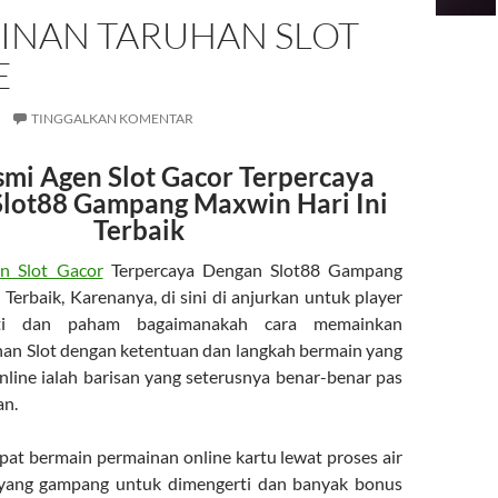
INAN TARUHAN SLOT
E
TINGGALKAN KOMENTAR
smi Agen Slot Gacor Terpercaya
lot88 Gampang Maxwin Hari Ini
Terbaik
n Slot Gacor
Terpercaya Dengan Slot88 Gampang
Terbaik, Karenanya, di sini di anjurkan untuk player
ti dan paham bagaimanakah cara memainkan
an Slot dengan ketentuan dan langkah bermain yang
nline ialah barisan yang seterusnya benar-benar pas
an.
apat bermain permainan online kartu lewat proses air
yang gampang untuk dimengerti dan banyak bonus