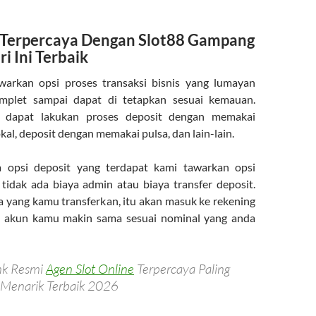
 Terpercaya Dengan Slot88 Gampang
i Ini Terbaik
awarkan opsi proses transaksi bisnis yang lumayan
mplet sampai dapat di tetapkan sesuai kemauan.
 dapat lakukan proses deposit dengan memakai
kal, deposit dengan memakai pulsa, dan lain-lain.
 opsi deposit yang terdapat kami tawarkan opsi
s tidak ada biaya admin atau biaya transfer deposit.
a yang kamu transferkan, itu akan masuk ke rekening
s akun kamu makin sama sesuai nominal yang anda
ink Resmi
Agen Slot Online
Terpercaya Paling
 Menarik Terbaik 2026