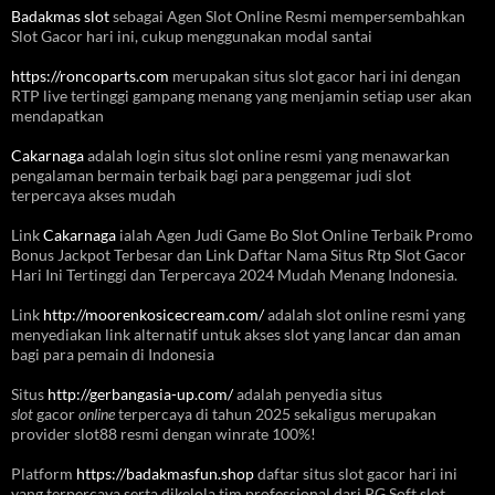
Badakmas slot
sebagai Agen Slot Online Resmi mempersembahkan
Slot Gacor hari ini, cukup menggunakan modal santai
https://roncoparts.com
merupakan situs slot gacor hari ini dengan
RTP live tertinggi gampang menang yang menjamin setiap user akan
mendapatkan
Cakarnaga
adalah login situs slot online resmi yang menawarkan
pengalaman bermain terbaik bagi para penggemar judi slot
terpercaya akses mudah
Link
Cakarnaga
ialah Agen Judi Game Bo Slot Online Terbaik Promo
Bonus Jackpot Terbesar dan Link Daftar Nama Situs Rtp Slot Gacor
Hari Ini Tertinggi dan Terpercaya 2024 Mudah Menang Indonesia.
Link
http://moorenkosicecream.com/
adalah slot online resmi yang
menyediakan link alternatif untuk akses slot yang lancar dan aman
bagi para pemain di Indonesia
Situs
http://gerbangasia-up.com/
adalah penyedia situs
slot
gacor
online
terpercaya di tahun 2025 sekaligus merupakan
provider slot88 resmi dengan winrate 100%!
Platform
https://badakmasfun.shop
daftar situs slot gacor hari ini
yang terpercaya serta dikelola tim professional dari PG Soft slot