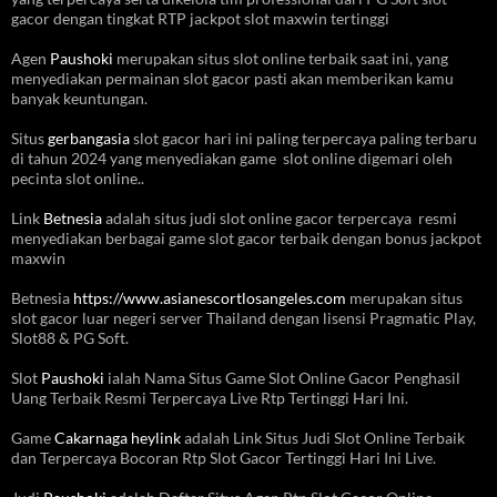
gacor dengan tingkat RTP jackpot slot maxwin tertinggi
Agen
Paushoki
merupakan situs slot online terbaik saat ini, yang
menyediakan permainan slot gacor pasti akan memberikan kamu
banyak keuntungan.
Situs
gerbangasia
slot gacor hari ini paling terpercaya paling terbaru
di tahun 2024 yang menyediakan game slot online digemari oleh
pecinta slot online..
Link
Betnesia
adalah situs judi slot online gacor terpercaya resmi
menyediakan berbagai game slot gacor terbaik dengan bonus jackpot
maxwin
Betnesia
https://www.asianescortlosangeles.com
merupakan situs
slot gacor luar negeri server Thailand dengan lisensi Pragmatic Play,
Slot88 & PG Soft.
Slot
Paushoki
ialah Nama Situs Game Slot Online Gacor Penghasil
Uang Terbaik Resmi Terpercaya Live Rtp Tertinggi Hari Ini.
Game
Cakarnaga heylink
adalah Link Situs Judi Slot Online Terbaik
dan Terpercaya Bocoran Rtp Slot Gacor Tertinggi Hari Ini Live.