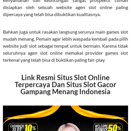
kenyamanan dan keuntungan sangat prospektif cuman
disiapkan oleh sebuah website agen slot online paling
dipercaya yang telah bisa dibuktikan kualitasnya.
Bahkan juga untuk rasakan langsung serunya main games slot
mudah menang, Pemain agar lebih waspada kembali pada pilih
website judi slot sebagai tempat untuk bermain. Karena tidak
seluruhnya agen slot online memakai provider games slot
terkenal yang telah bisa di buktikan paling fair-play.
Link Resmi Situs Slot Online
Terpercaya Dan Situs Slot Gacor
Gampang Menang Indonesia