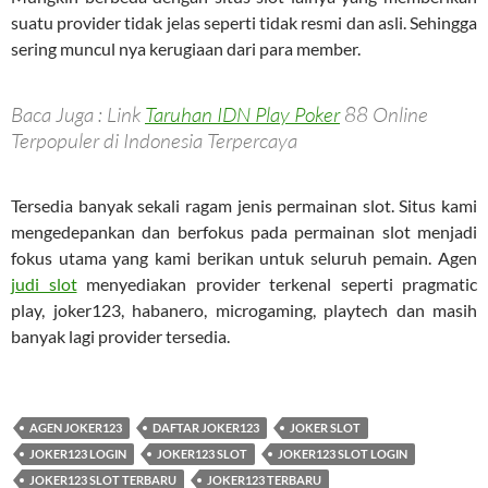
suatu provider tidak jelas seperti tidak resmi dan asli. Sehingga
sering muncul nya kerugiaan dari para member.
Baca Juga : Link
Taruhan IDN Play Poker
88 Online
Terpopuler di Indonesia Terpercaya
Tersedia banyak sekali ragam jenis permainan slot. Situs kami
mengedepankan dan berfokus pada permainan slot menjadi
fokus utama yang kami berikan untuk seluruh pemain. Agen
judi slot
menyediakan provider terkenal seperti pragmatic
play, joker123, habanero, microgaming, playtech dan masih
banyak lagi provider tersedia.
AGEN JOKER123
DAFTAR JOKER123
JOKER SLOT
JOKER123 LOGIN
JOKER123 SLOT
JOKER123 SLOT LOGIN
JOKER123 SLOT TERBARU
JOKER123 TERBARU