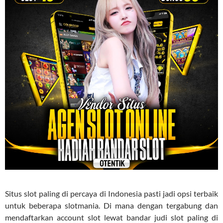
Situs slot paling di percaya di Indonesia pasti jadi opsi terbaik
untuk beberapa slotmania. Di mana dengan tergabung dan
mendaftarkan account slot lewat bandar judi slot paling di