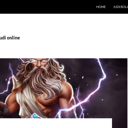
HOME
JUDI BOL
judi online