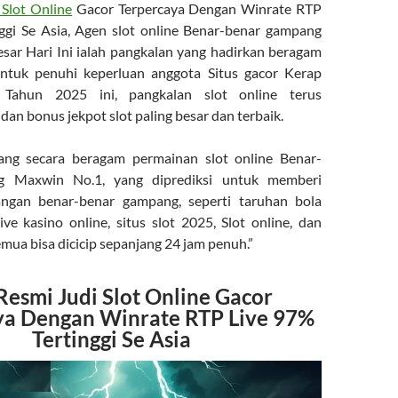
 Slot Online
Gacor Terpercaya Dengan Winrate RTP
ggi Se Asia, Agen slot online Benar-benar gampang
esar Hari Ini ialah pangkalan yang hadirkan beragam
ntuk penuhi keperluan anggota Situs gacor Kerap
Tahun 2025 ini, pangkalan slot online terus
an bonus jekpot slot paling besar dan terbaik.
tang secara beragam permainan slot online Benar-
 Maxwin No.1, yang diprediksi untuk memberi
ngan benar-benar gampang, seperti taruhan bola
ive kasino online, situs slot 2025, Slot online, dan
emua bisa dicicip sepanjang 24 jam penuh.”
Resmi Judi Slot Online Gacor
ya Dengan Winrate RTP Live 97%
Tertinggi Se Asia