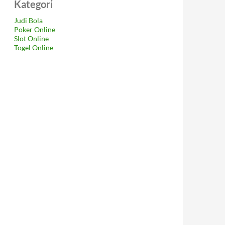
Kategori
Judi Bola
Poker Online
Slot Online
Togel Online