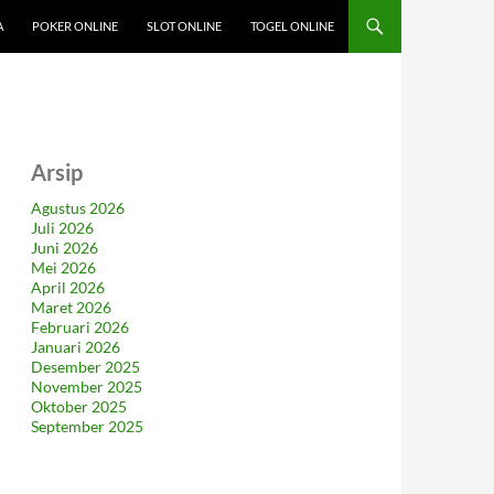
A
POKER ONLINE
SLOT ONLINE
TOGEL ONLINE
Arsip
Agustus 2026
Juli 2026
Juni 2026
Mei 2026
April 2026
Maret 2026
Februari 2026
Januari 2026
Desember 2025
November 2025
Oktober 2025
September 2025