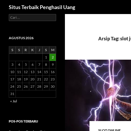
Cari
Situs Terbaik Penghasil Uang
C
Langsung
a
ke
r
isi
i
u
AGUSTUS 2026
Arsip Tag: slot 
n
t
S
S
R
K
J
S
M
u
1
2
k
:
3
4
5
6
7
8
9
10
11
12
13
14
15
16
17
18
19
20
21
22
23
24
25
26
27
28
29
30
31
« Jul
POS-POS TERBARU
SLOT ONLINE