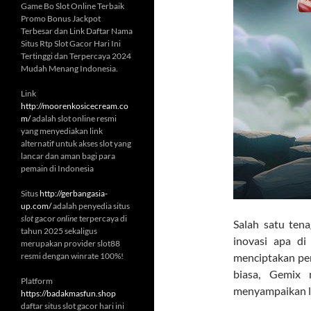
Game Bo Slot Online Terbaik
Promo Bonus Jackpot
Terbesar dan Link Daftar Nama
Situs Rtp Slot Gacor Hari Ini
Tertinggi dan Terpercaya 2024
Mudah Menang Indonesia.
Link
http://moorenkosicecream.co
m/
adalah slot online resmi
yang menyediakan link
alternatif untuk akses slot yang
lancar dan aman bagi para
pemain di Indonesia
Situs
http://gerbangasia-
up.com/
adalah penyedia situs
slot
gacor
online
terpercaya di
Salah satu tena
tahun 2025 sekaligus
inovasi apa di
merupakan provider slot88
resmi dengan winrate 100%!
menciptakan pe
biasa, Gemix 
Platform
menyampaikan le
https://badakmasfun.shop
daftar situs slot gacor hari ini