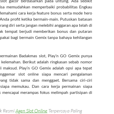
lot gacor berdasarkan pada untung. Ada sedikit
 bisa memudahkan memperbaiki probabilitas Engkau
Memahami cara kerja feature bonus serta mode hero
Anda profit ketika bermain-main. Putuskan batasan
rang diri serta jangan melebihi anggaran apa telah di
ak tempat berjudi memberikan bonus dan putaran
i pakai bagi bermain Gemix tanpa bahaya kehilangan
permainan Badakmas slot, Play’n GO Gemix punya
 kelemahan. Berikut adalah ringkasan sebab nomor
di maksud. Play’n GO Gemix adalah opsi apa tepat
nggemar slot online siapa mencari pengalaman
ang tidak sama dan menggaet. Bersama ciri-ciri
al siapa memukau. Dan cara kerja permainan siapa
x mencapai merampas fokus melimpah partisipan di
nk Resmi
Agen Slot Online
Terpercaya Paling