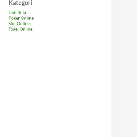
Kategori
Judi Bola
Poker Online
Slot Online
Togel Online