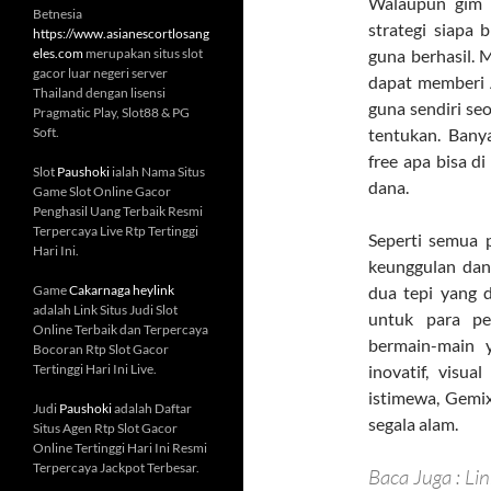
Walaupun gim s
Betnesia
strategi siapa
https://www.asianescortlosang
eles.com
merupakan situs slot
guna berhasil. 
gacor luar negeri server
dapat memberi 
Thailand dengan lisensi
guna sendiri seo
Pragmatic Play, Slot88 & PG
Soft.
tentukan. Bany
free apa bisa d
Slot
Paushoki
ialah Nama Situs
dana.
Game Slot Online Gacor
Penghasil Uang Terbaik Resmi
Terpercaya Live Rtp Tertinggi
Seperti semua 
Hari Ini.
keunggulan dan
Game
Cakarnaga heylink
dua tepi yang 
adalah Link Situs Judi Slot
untuk para pe
Online Terbaik dan Terpercaya
bermain-main y
Bocoran Rtp Slot Gacor
Tertinggi Hari Ini Live.
inovatif, visu
istimewa, Gemi
Judi
Paushoki
adalah Daftar
segala alam.
Situs Agen Rtp Slot Gacor
Online Tertinggi Hari Ini Resmi
Terpercaya Jackpot Terbesar.
Baca Juga : Li