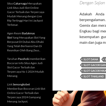
Dengan Sajian 
Situs
Cakarnaga
Merupakan
Link Situs Judi Slot Online
Gacor Terbaik dan Terpercaya
Adakah Anda
Mudah Menang dengan Live
berpengalaman
Rtp Tertinggi Hari Ini Jackpot
Terbesar.
Gemix dan meras
Engkau bagi men
Agen Resmi
Badakmas
kesempatan gu
Slot
Yang Merupakan Slot Yang
Berpusat DI Dubai Abu Dhabi
main dan juga 
Yang Telah Berlisensi Dan Di
Resmikan Oleh Bang Zeus..
Taruhan
Paushoki
memberikan
SLOT DANA
Bocoran Info Situs Agen Judi
SLOT GACOR GA
Slot Gacor Terbaik dan
SLOT GACOR MA
Terpercaya No 1 2024 Mudah
Menang.
SLOT THAILAND
Link
Semongkobet
Memberikan Bocoran Link Slot
Online Gacor Terbaik dan
Terpercaya 2024 Gampang
Menang Jackpot.