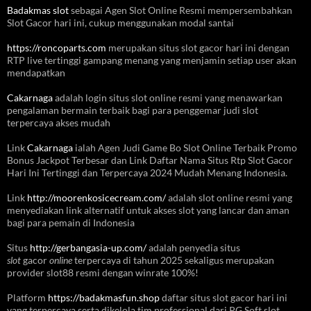
Badakmas slot
sebagai Agen Slot Online Resmi mempersembahkan
Slot Gacor hari ini, cukup menggunakan modal santai
https://roncoparts.com
merupakan situs slot gacor hari ini dengan
RTP live tertinggi gampang menang yang menjamin setiap user akan
mendapatkan
Cakarnaga
adalah login situs slot online resmi yang menawarkan
pengalaman bermain terbaik bagi para penggemar judi slot
terpercaya akses mudah
Link
Cakarnaga
ialah Agen Judi Game Bo Slot Online Terbaik Promo
Bonus Jackpot Terbesar dan Link Daftar Nama Situs Rtp Slot Gacor
Hari Ini Tertinggi dan Terpercaya 2024 Mudah Menang Indonesia.
Link
http://moorenkosicecream.com/
adalah slot online resmi yang
menyediakan link alternatif untuk akses slot yang lancar dan aman
bagi para pemain di Indonesia
Situs
http://gerbangasia-up.com/
adalah penyedia situs
slot
gacor
online
terpercaya di tahun 2025 sekaligus merupakan
provider slot88 resmi dengan winrate 100%!
Platform
https://badakmasfun.shop
daftar situs slot gacor hari ini
yang terpercaya serta dikelola tim professional dari PG Soft slot