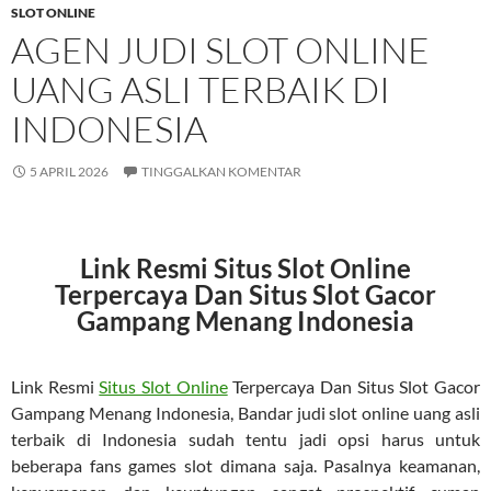
SLOT ONLINE
AGEN JUDI SLOT ONLINE
UANG ASLI TERBAIK DI
INDONESIA
5 APRIL 2026
TINGGALKAN KOMENTAR
Link Resmi Situs Slot Online
Terpercaya Dan Situs Slot Gacor
Gampang Menang Indonesia
Link Resmi
Situs Slot Online
Terpercaya Dan Situs Slot Gacor
Gampang Menang Indonesia, Bandar judi slot online uang asli
terbaik di Indonesia sudah tentu jadi opsi harus untuk
beberapa fans games slot dimana saja. Pasalnya keamanan,