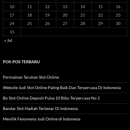
10
11
12
13
14
15
16
17
18
19
20
21
22
23
24
25
26
27
28
29
30
31
« Jul
POS-POS TERBARU
Permainan Taruhan Slot Online
Website Judi Slot Online Paling Baik Dan Terpercaya Di Indonesia
Bo Slot Online Deposit Pulsa 10 Ribu Terpercaya No 1
Bandar Slot Hadiah Terbesar Di Indonesia
Menilik Fenomena Judi Online di Indonesia