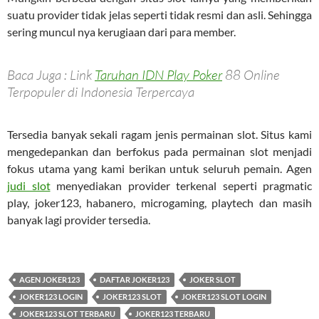
suatu provider tidak jelas seperti tidak resmi dan asli. Sehingga
sering muncul nya kerugiaan dari para member.
Baca Juga : Link
Taruhan IDN Play Poker
88 Online
Terpopuler di Indonesia Terpercaya
Tersedia banyak sekali ragam jenis permainan slot. Situs kami
mengedepankan dan berfokus pada permainan slot menjadi
fokus utama yang kami berikan untuk seluruh pemain. Agen
judi slot
menyediakan provider terkenal seperti pragmatic
play, joker123, habanero, microgaming, playtech dan masih
banyak lagi provider tersedia.
AGEN JOKER123
DAFTAR JOKER123
JOKER SLOT
JOKER123 LOGIN
JOKER123 SLOT
JOKER123 SLOT LOGIN
JOKER123 SLOT TERBARU
JOKER123 TERBARU