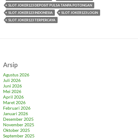
SLOT JOKER123 DEPOSIT PULSA TANPA POTONGAN
SLOT JOKER123 INDONESIA
SLOT JOKER123 LOGIN
SLOT JOKER123 TERPERCAYA
Arsip
Agustus 2026
Juli 2026
Juni 2026
Mei 2026
April 2026
Maret 2026
Februari 2026
Januari 2026
Desember 2025
November 2025
Oktober 2025
September 2025