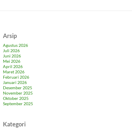
Arsip
Agustus 2026
Juli 2026
Juni 2026
Mei 2026
April 2026
Maret 2026
Februari 2026
Januari 2026
Desember 2025
November 2025
Oktober 2025
September 2025
Kategori