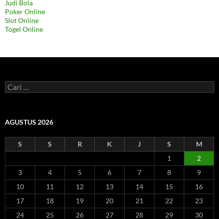
Judi Bola
Poker Online
Slot Online
Togel Online
C
a
r
i
u
AGUSTUS 2026
n
t
S
S
R
K
J
S
M
u
k
1
2
:
3
4
5
6
7
8
9
10
11
12
13
14
15
16
17
18
19
20
21
22
23
24
25
26
27
28
29
30