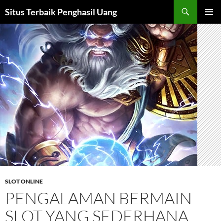
Langsung
Cari
Situs Terbaik Penghasil Uang
ke
MENU
isi
UTAMA
SLOT ONLINE
PENGALAMAN BERMAIN
SLOT YANG SEDERHANA