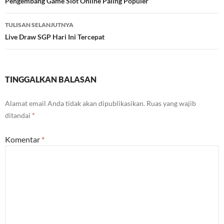
Navigasi
Pengembang Game Slot Online Paling Populer
Tulisan
TULISAN SELANJUTNYA
Live Draw SGP Hari Ini Tercepat
TINGGALKAN BALASAN
Alamat email Anda tidak akan dipublikasikan.
Ruas yang wajib
ditandai
*
Komentar
*