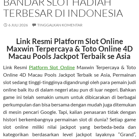
BANDAR SLOT HADIAH
TERBESAR DI INDONESIA
6 JULI 2026
TINGGALKAN KOMENTAR
Link Resmi Platform Slot Online
Maxwin Terpercaya & Toto Online 4D
Macau Pools Jackpot Terbaik se Asia
Link Resmi
Platform Slot Online
Maxwin Terpercaya & Toto
Online 4D Macau Pools Jackpot Terbaik se Asia, Permainan
slot sedang tinggi-tingginya digandrungi oleh para pemain judi
online baik itu di dalam negeri atau pun di luar negeri. Bahkan
game ini telah semakin umum untuk dibicarakan di berbagai
perkumpulan dan bisa bersama dengan mudah juga ditemukan
di mesin pencari Google. Tapi, kalian penasaran tidak dengan
histori berkembangnya permainan slot di dunia? Setiap game
slot online miliki nilai jackpot yang berbeda-beda dan
kategorikan berdasarkan level jackpot layaknya “Grand”,