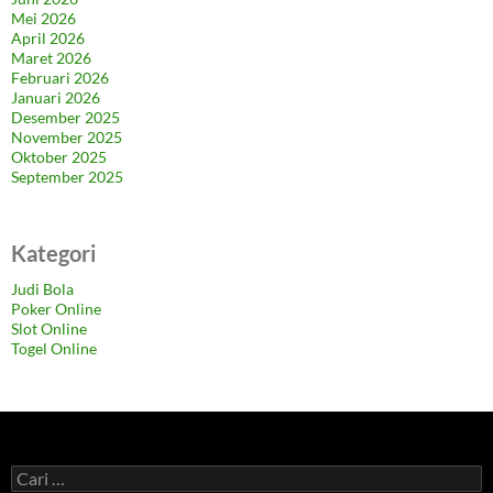
Mei 2026
April 2026
Maret 2026
Februari 2026
Januari 2026
Desember 2025
November 2025
Oktober 2025
September 2025
Kategori
Judi Bola
Poker Online
Slot Online
Togel Online
C