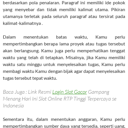
berdasarkan pola penalaran. Paragraf ini memiliki ide pokok
yang menyebar dan tidak memiliki kalimat utama. Pikiran
utamanya terletak pada seluruh paragraf atau tersirat pada
kalimat-kalimatnya .
Dalam menentukan batas waktu, Kamu perlu
mempertimbangkan berapa lama proyek atau tugas tersebut
akan berlangsung. Kamu juga perlu memperhatikan tenggat
waktu yang telah di tetapkan. Misalnya, jika Kamu memiliki
waktu satu minggu untuk menyelesaikan tugas, Kamu perlu
membagi waktu Kamu dengan bijak agar dapat menyelesaikan
tugas tersebut tepat waktu.
Baca Juga : Link Resmi
Login Slot Gacor
Gampang
Menang Hari Ini Slot Online RTP Tinggi Terpercaya se
Indonesia
Sementara itu, dalam menentukan anggaran, Kamu perlu
mempertimbangkan sumber daya yang tersedia, seperti uang,