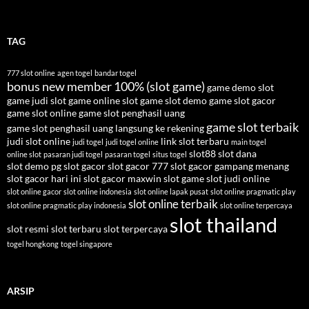
TAG
777 slot online
agen togel
bandar togel
bonus new member 100% (slot game)
game demo slot
game judi slot
game online slot
game slot demo
game slot gacor
game slot online
game slot penghasil uang
game slot terbaik
game slot penghasil uang langsung ke rekening
judi slot online
link slot terbaru
judi togel
judi togel online
main togel
slot88
slot dana
online slot
pasaran judi togel
pasaran togel
situs togel
slot demo pg
slot gacor
slot gacor 777
slot gacor gampang menang
slot gacor hari ini
slot gacor maxwin
slot game
slot judi online
slot online gacor
slot online indonesia
slot online lapak pusat
slot online pragmatic play
slot online terbaik
slot online pragmatic play indonesia
slot online terpercaya
slot thailand
slot resmi
slot terbaru
slot terpercaya
togel hongkong
togel singapore
ARSIP