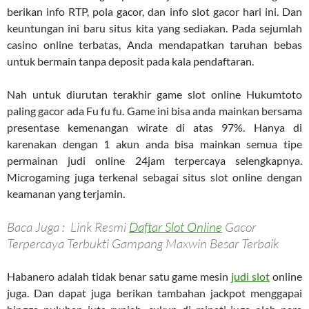
berikan info RTP, pola gacor, dan info slot gacor hari ini. Dan
keuntungan ini baru situs kita yang sediakan. Pada sejumlah
casino online terbatas, Anda mendapatkan taruhan bebas
untuk bermain tanpa deposit pada kala pendaftaran.
Nah untuk diurutan terakhir game slot online Hukumtoto
paling gacor ada Fu fu fu. Game ini bisa anda mainkan bersama
presentase kemenangan wirate di atas 97%. Hanya di
karenakan dengan 1 akun anda bisa mainkan semua tipe
permainan judi online 24jam terpercaya selengkapnya.
Microgaming juga terkenal sebagai situs slot online dengan
keamanan yang terjamin.
Baca Juga : Link Resmi
Daftar Slot Online
Gacor
Terpercaya Terbukti Gampang Maxwin Besar Terbaik
Habanero adalah tidak benar satu game mesin
judi slot
online
juga. Dan dapat juga berikan tambahan jackpot menggapai