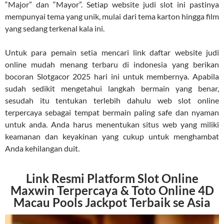
“Major” dan “Mayor”. Setiap website judi slot ini pastinya
mempunyai tema yang unik, mulai dari tema karton hingga film
yang sedang terkenal kala ini.
Untuk para pemain setia mencari link daftar website judi
online mudah menang terbaru di indonesia yang berikan
bocoran Slotgacor 2025 hari ini untuk membernya. Apabila
sudah sedikit mengetahui langkah bermain yang benar,
sesudah itu tentukan terlebih dahulu web slot online
terpercaya sebagai tempat bermain paling safe dan nyaman
untuk anda. Anda harus menentukan situs web yang miliki
keamanan dan keyakinan yang cukup untuk menghambat
Anda kehilangan duit.
Link Resmi Platform Slot Online
Maxwin Terpercaya & Toto Online 4D
Macau Pools Jackpot Terbaik se Asia