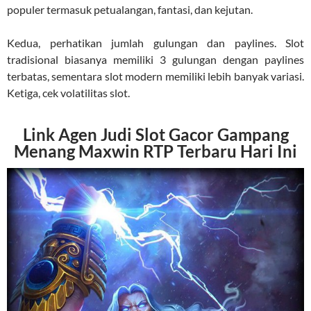
populer termasuk petualangan, fantasi, dan kejutan.
Kedua, perhatikan jumlah gulungan dan paylines. Slot
tradisional biasanya memiliki 3 gulungan dengan paylines
terbatas, sementara slot modern memiliki lebih banyak variasi.
Ketiga, cek volatilitas slot.
Link Agen Judi Slot Gacor Gampang
Menang Maxwin RTP Terbaru Hari Ini