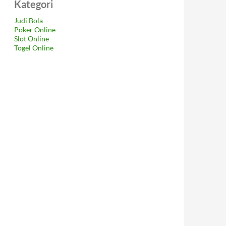
Kategori
Judi Bola
Poker Online
Slot Online
Togel Online