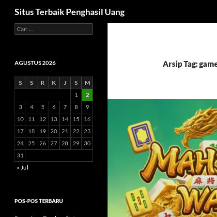
Cari
Situs Terbaik Penghasil Uang
C
Langsung
a
ke
r
isi
i
u
AGUSTUS 2026
Arsip Tag: gam
n
t
S
S
R
K
J
S
M
u
1
2
k
:
3
4
5
6
7
8
9
10
11
12
13
14
15
16
17
18
19
20
21
22
23
24
25
26
27
28
29
30
31
« Jul
POS-POS TERBARU