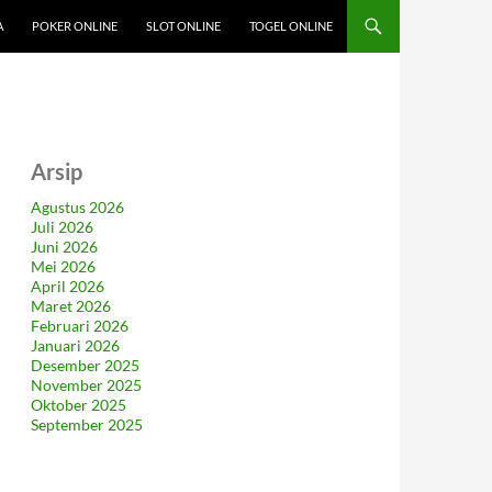
A
POKER ONLINE
SLOT ONLINE
TOGEL ONLINE
Arsip
Agustus 2026
Juli 2026
Juni 2026
Mei 2026
April 2026
Maret 2026
Februari 2026
Januari 2026
Desember 2025
November 2025
Oktober 2025
September 2025