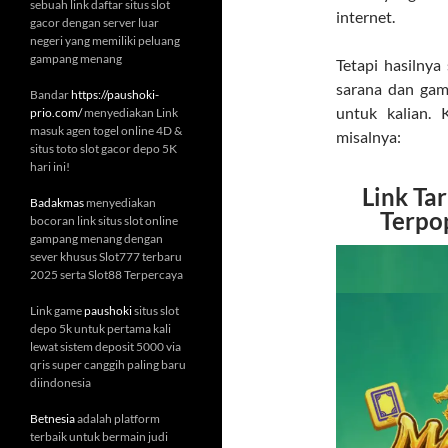
sebuah link daftar situs slot
internet.
gacor dengan server luar
negeri yang memiliki peluang
gampang menang
Tetapi hasilnya
sarana dan gam
Bandar
https://paushoki-
untuk kalian.
prio.com/
menyediakan Link
masuk agen togel online 4D &
misalnya:
situs toto slot gacor depo 5K
hari ini!
Link Ta
Badakmas
menyediakan
Terpo
bocoran link situs slot online
gampang menang dengan
sever khusus Slot777 terbaru
2025 serta Slot88 Terpercaya
Link game
paushoki
situs slot
depo 5k untuk pertama kali
lewat sistem deposit 5000 via
qris super canggih paling baru
diindonesia
Betnesia
adalah platform
terbaik untuk bermain judi