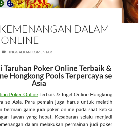
 KEMENANGAN DALAM
 ONLINE
TINGGALKAN KOMENTAR
i Taruhan Poker Online Terbaik &
ine Hongkong Pools Terpercaya se
Asia
han Poker Online
Terbaik & Togel Online Hongkong
ya se Asia, Para pemain juga harus untuk melatih
m bermain game judi poker online pada saat ketika
gan lawan yang hebat. Kesabaran selalu menjadi
emenangan dalam melakukan permainan judi poker