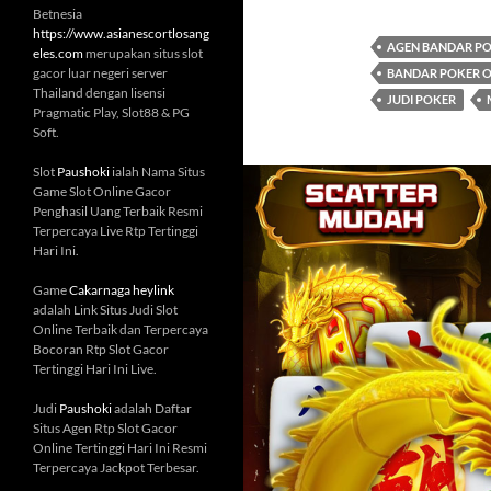
Betnesia
https://www.asianescortlosang
AGEN BANDAR P
eles.com
merupakan situs slot
gacor luar negeri server
BANDAR POKER O
Thailand dengan lisensi
JUDI POKER
Pragmatic Play, Slot88 & PG
Soft.
Slot
Paushoki
ialah Nama Situs
Game Slot Online Gacor
Penghasil Uang Terbaik Resmi
Terpercaya Live Rtp Tertinggi
Hari Ini.
Game
Cakarnaga heylink
adalah Link Situs Judi Slot
Online Terbaik dan Terpercaya
Bocoran Rtp Slot Gacor
Tertinggi Hari Ini Live.
Judi
Paushoki
adalah Daftar
Situs Agen Rtp Slot Gacor
Online Tertinggi Hari Ini Resmi
Terpercaya Jackpot Terbesar.