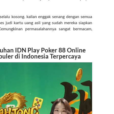
 selalu kosong. kalian enggak senang dengan semua
es judi kartu uang asli yang sudah mereka siapkan
 Kemungkinan permasalahannya sangat bermacam,
ruhan IDN Play Poker 88 Online
puler di Indonesia Terpercaya