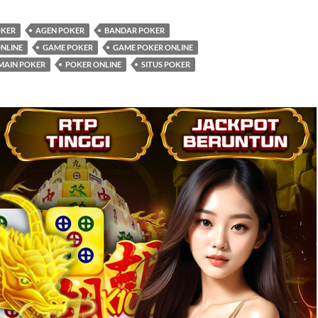
OKER
AGEN POKER
BANDAR POKER
NLINE
GAME POKER
GAME POKER ONLINE
MAIN POKER
POKER ONLINE
SITUS POKER