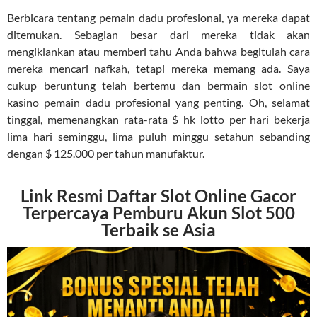
Berbicara tentang pemain dadu profesional, ya mereka dapat
ditemukan. Sebagian besar dari mereka tidak akan
mengiklankan atau memberi tahu Anda bahwa begitulah cara
mereka mencari nafkah, tetapi mereka memang ada. Saya
cukup beruntung telah bertemu dan bermain slot online
kasino pemain dadu profesional yang penting. Oh, selamat
tinggal, memenangkan rata-rata $ hk lotto per hari bekerja
lima hari seminggu, lima puluh minggu setahun sebanding
dengan $ 125.000 per tahun manufaktur.
Link Resmi Daftar Slot Online Gacor
Terpercaya Pemburu Akun Slot 500
Terbaik se Asia