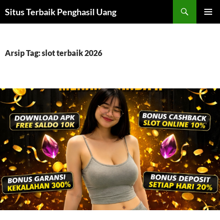
Langsung
Cari
Situs Terbaik Penghasil Uang
ke
MENU
isi
UTAMA
Arsip Tag: slot terbaik 2026