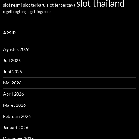
slot thailand
slot resmi
slot terbaru
slot terpercaya
togel hongkong
togel singapore
ARSIP
Agustus 2026
Juli 2026
Juni 2026
Mei 2026
April 2026
Maret 2026
Februari 2026
Januari 2026
Desember 2025