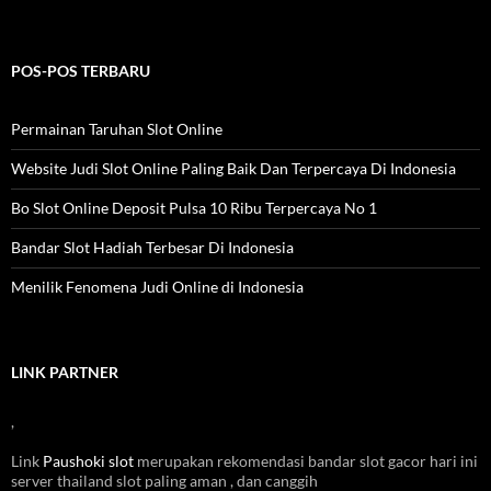
POS-POS TERBARU
Permainan Taruhan Slot Online
Website Judi Slot Online Paling Baik Dan Terpercaya Di Indonesia
Bo Slot Online Deposit Pulsa 10 Ribu Terpercaya No 1
Bandar Slot Hadiah Terbesar Di Indonesia
Menilik Fenomena Judi Online di Indonesia
LINK PARTNER
,
Link
Paushoki slot
merupakan rekomendasi bandar slot gacor hari ini
server thailand slot paling aman , dan canggih