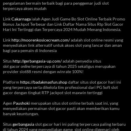
pengalaman bermain terbaik bagi para penggemar judi slot
terpercaya akses mudah
Link
Cakarnaga
ialah Agen Judi Game Bo Slot Online Terbaik Promo
Bonus Jackpot Terbesar dan Link Daftar Nama Situs Rtp Slot Gacor
Hari Ini Tertinggi dan Terpercaya 2024 Mudah Menang Indonesia.
Link
http://moorenkosicecream.com/
adalah slot online resmi yang
menyediakan link alternatif untuk akses slot yang lancar dan aman
bagi para pemain di Indonesia
Situs
http://gerbangasia-up.com/
adalah penyedia situs
slot
gacor
online
terpercaya di tahun 2025 sekaligus merupakan
provider slot88 resmi dengan winrate 100%!
Platform
https://badakmasfun.shop
daftar situs slot gacor hari ini
yang terpercaya serta dikelola tim professional dari PG Soft slot
gacor dengan tingkat RTP jackpot slot maxwin tertinggi
Agen
Paushoki
merupakan situs slot online terbaik saat ini, yang
menyediakan permainan slot gacor pasti akan memberikan kamu
banyak keuntungan.
Situs
gerbangasia
slot gacor hari ini paling terpercaya paling terbaru
di tahun 2024 yang menyediakan game slot online digemari oleh