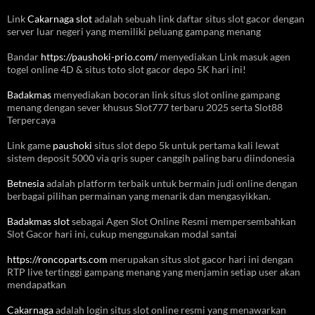
Link
Cakarnaga slot
adalah sebuah link daftar situs slot gacor dengan
server luar negeri yang memiliki peluang gampang menang
Bandar
https://paushoki-prio.com/
menyediakan Link masuk agen
togel online 4D & situs toto slot gacor depo 5K hari ini!
Badakmas
menyediakan bocoran link situs slot online gampang
menang dengan sever khusus Slot777 terbaru 2025 serta Slot88
Terpercaya
Link game
paushoki
situs slot depo 5k untuk pertama kali lewat
sistem deposit 5000 via qris super canggih paling baru diindonesia
Betnesia
adalah platform terbaik untuk bermain judi online dengan
berbagai pilihan permainan yang menarik dan mengasyikkan.
Badakmas slot
sebagai Agen Slot Online Resmi mempersembahkan
Slot Gacor hari ini, cukup menggunakan modal santai
https://roncoparts.com
merupakan situs slot gacor hari ini dengan
RTP live tertinggi gampang menang yang menjamin setiap user akan
mendapatkan
Cakarnaga
adalah login situs slot online resmi yang menawarkan