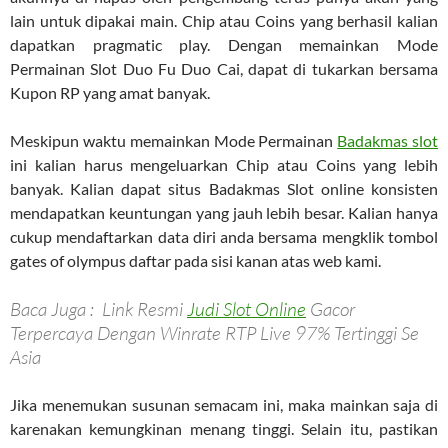
lain untuk dipakai main. Chip atau Coins yang berhasil kalian
dapatkan pragmatic play. Dengan memainkan Mode
Permainan Slot Duo Fu Duo Cai, dapat di tukarkan bersama
Kupon RP yang amat banyak.
Meskipun waktu memainkan Mode Permainan
Badakmas slot
ini kalian harus mengeluarkan Chip atau Coins yang lebih
banyak. Kalian dapat situs Badakmas Slot online konsisten
mendapatkan keuntungan yang jauh lebih besar. Kalian hanya
cukup mendaftarkan data diri anda bersama mengklik tombol
gates of olympus daftar pada sisi kanan atas web kami.
Baca Juga : Link Resmi
Judi Slot Online
Gacor
Terpercaya Dengan Winrate RTP Live 97% Tertinggi Se
Asia
Jika menemukan susunan semacam ini, maka mainkan saja di
karenakan kemungkinan menang tinggi. Selain itu, pastikan