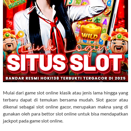
Mulai dari game slot online klasik atau jenis lama hingga yang
terbaru dapat di temukan bersama mudah. Slot gacor atau
dikenal sebagai slot online gacor, merupakan makna yang di
gunakan oleh para bettor slot online untuk bisa mendapatkan
jackpot pada game slot online.