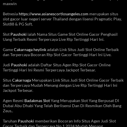
maxwin
Betnesia
https://www.asianescortlosangeles.com
merupakan situs
slot gacor luar negeri server Thailand dengan lisensi Pragmatic Play,
Slot88 & PG Soft.
Slot
Paushoki
ialah Nama Situs Game Slot Online Gacor Penghasil
Uang Terbaik Resmi Terpercaya Live Rtp Tertinggi Hari Ini.
Game
Cakarnaga heylink
adalah Link Situs Judi Slot Online Terbaik
dan Terpercaya Bocoran Rtp Slot Gacor Tertinggi Hari Ini Live.
Judi
Paushoki
adalah Daftar Situs Agen Rtp Slot Gacor Online
Tertinggi Hari Ini Resmi Terpercaya Jackpot Terbesar.
Situs
Cakarnaga
Merupakan Link Situs Judi Slot Online Gacor Terbaik
dan Terpercaya Mudah Menang dengan Live Rtp Tertinggi Hari Ini
Jackpot Terbesar.
Agen Resmi
Badakmas Slot
Yang Merupakan Slot Yang Berpusat DI
Dubai Abu Dhabi Yang Telah Berlisensi Dan Di Resmikan Oleh Bang
Zeus..
Taruhan
Paushoki
memberikan Bocoran Info Situs Agen Judi Slot
Gacor Terbaik dan Terpercaya No 1 2024 Mudah Menang.