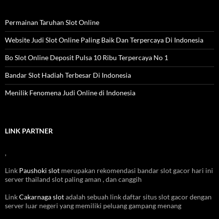
Permainan Taruhan Slot Online
Website Judi Slot Online Paling Baik Dan Terpercaya Di Indonesia
Bo Slot Online Deposit Pulsa 10 Ribu Terpercaya No 1
Bandar Slot Hadiah Terbesar Di Indonesia
Menilik Fenomena Judi Online di Indonesia
LINK PARTNER
,
Link
Paushoki slot
merupakan rekomendasi bandar slot gacor hari ini
server thailand slot paling aman , dan canggih
Link
Cakarnaga slot
adalah sebuah link daftar situs slot gacor dengan
server luar negeri yang memiliki peluang gampang menang