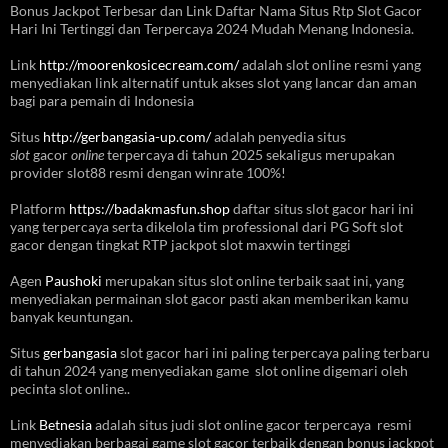
Bonus Jackpot Terbesar dan Link Daftar Nama Situs Rtp Slot Gacor
Hari Ini Tertinggi dan Terpercaya 2024 Mudah Menang Indonesia.
Link
http://moorenkosicecream.com/
adalah slot online resmi yang
menyediakan link alternatif untuk akses slot yang lancar dan aman
bagi para pemain di Indonesia
Situs
http://gerbangasia-up.com/
adalah penyedia situs
slot
gacor
online
terpercaya di tahun 2025 sekaligus merupakan
provider slot88 resmi dengan winrate 100%!
Platform
https://badakmasfun.shop
daftar situs slot gacor hari ini
yang terpercaya serta dikelola tim professional dari PG Soft slot
gacor dengan tingkat RTP jackpot slot maxwin tertinggi
Agen
Paushoki
merupakan situs slot online terbaik saat ini, yang
menyediakan permainan slot gacor pasti akan memberikan kamu
banyak keuntungan.
Situs
gerbangasia
slot gacor hari ini paling terpercaya paling terbaru
di tahun 2024 yang menyediakan game slot online digemari oleh
pecinta slot online..
Link
Betnesia
adalah situs judi slot online gacor terpercaya resmi
menyediakan berbagai game slot gacor terbaik dengan bonus jackpot