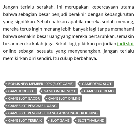
Jangan terlalu serakah. Ini merupakan kepercayaan utama
bahwa sebagian besar penjudi berakhir dengan kebangkrutan
yang signifikan. Sebab bahkan apabila mereka sudah menang,
mereka terus ingin menang lebih banyak lagi tanpa memahami
bahwa semakin besar uang yang mereka pertaruhkan, semakin
besar mereka kalah juga. Sekali lagi, pikirkan perjudian
judi slot
online sebagai sesuatu yang menyenangkan, jangan terlalu
memikirkan diri sendiri. Itu cukup berbahaya.
BONUS NEW MEMBER 100% (SLOT GAME)
GAME DEMO SLOT
GAME JUDI SLOT
GAME ONLINE SLOT
GAME SLOT DEMO
GAME SLOT GACOR
GAME SLOT ONLINE
GAME SLOT PENGHASIL UANG
GAME SLOT PENGHASIL UANG LANGSUNG KE REKENING
GAME SLOT TERBAIK
SLOT GAME
SLOT THAILAND