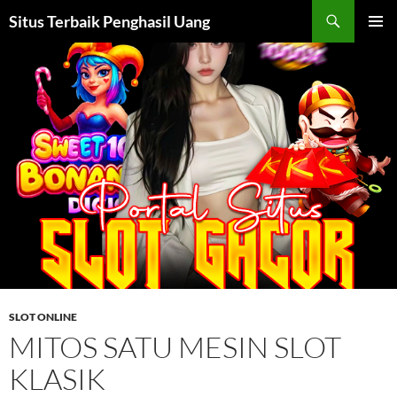
Langsung
Cari
Situs Terbaik Penghasil Uang
ke
MENU
isi
UTAMA
SLOT ONLINE
MITOS SATU MESIN SLOT
KLASIK